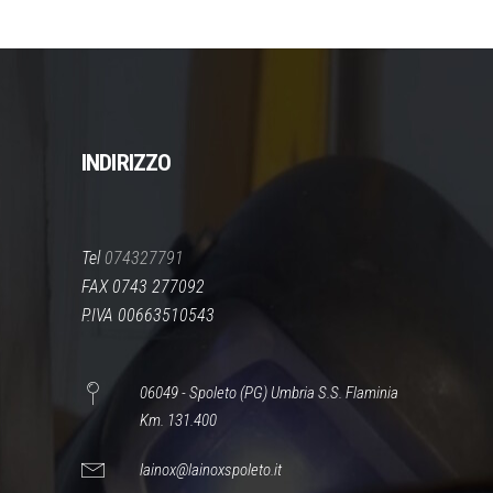
INDIRIZZO
Tel
074327791
FAX 0743 277092
P.IVA 00663510543
06049 - Spoleto (PG) Umbria S.S. Flaminia
Km. 131.400
lainox@lainoxspoleto.it