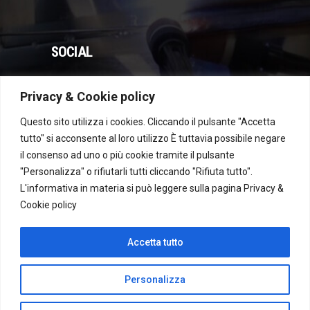
SOCIAL
Privacy & Cookie policy
WhatsApp
Instagram
Facebook
YouTube
Questo sito utilizza i cookies. Cliccando il pulsante "Accetta
tutto" si acconsente al loro utilizzo È tuttavia possibile negare
il consenso ad uno o più cookie tramite il pulsante
Dichiarazione di accessibilità
"Personalizza" o rifiutarli tutti cliccando "Rifiuta tutto".
L'informativa in materia si può leggere sulla pagina
Privacy &
Cookie policy
Recesso
Accetta tutto
Personalizza