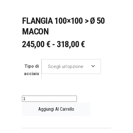
FLANGIA 100×100 > Ø 50
MACON
FASCIA
245,00
€
-
318,00
€
DI
PREZZO:
Tipo di
Scegli un'opzione
DA
acciaio
245,00 €
A
318,00 €
Flangia
100x100
Aggiungi Al Carrello
>
Ø
50