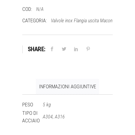
Macon
COD:
N/A
quantità
CATEGORIA:
Valvole inox Flangia uscita Macon
SHARE:
INFORMAZIONI AGGIUNTIVE
PESO
5 kg
TIPO DI
A304, A316
ACCIAIO