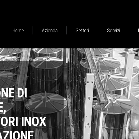
Home
Azienda
Settori
Servizi
NE DI
,
ORI INOX
AZIONE