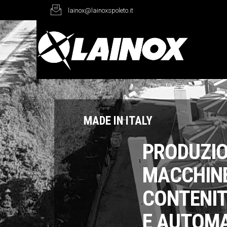
lainox@lainoxspoleto.it
MADE IN ITALY
PRODUZIO
MACCHINE
CONTENIT
E AUTOM