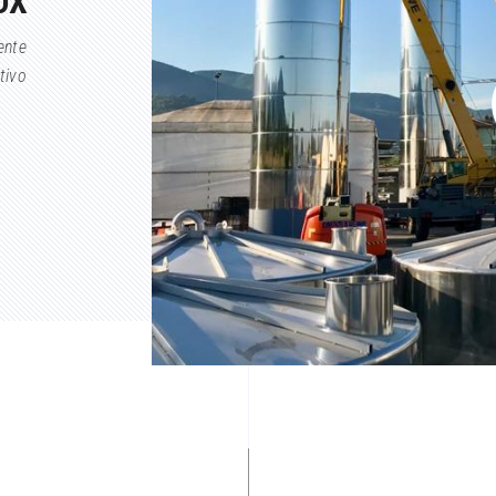
OX
ente
tivo