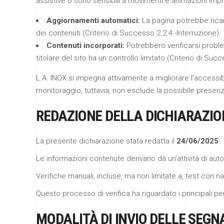
assistive o sono sensibili a movimenti e animazioni imp
Aggiornamenti automatici:
La pagina potrebbe rica
dei contenuti (Criterio di Successo 2.2.4 -Interruzione).
Contenuti incorporati:
Potrebbero verificarsi problemi
titolare del sito ha un controllo limitato (Criterio di Su
L.A. INOX si impegna attivamente a migliorare l’accessibil
monitoraggio, tuttavia, non esclude la possibile presenza 
REDAZIONE DELLA DICHIARAZION
La presente dichiarazione stata redatta il
24/06/2025
Le informazioni contenute derivano da un’attività di au
Verifiche manuali, incluse, ma non limitate a, test con 
Questo processo di verifica ha riguardato i principali per
MODALITÀ DI INVIO DELLE SEGN