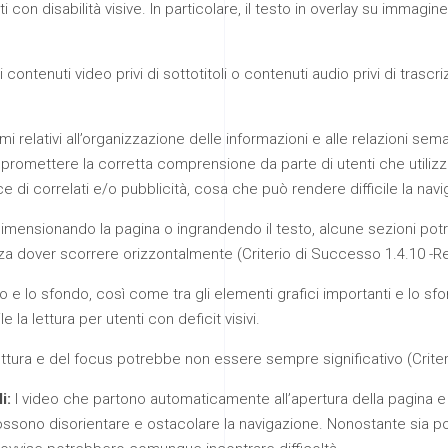
on disabilità visive. In particolare, il testo in overlay su immagin
ntenuti video privi di sottotitoli o contenuti audio privi di trascri
 relativi all’organizzazione delle informazioni e alle relazioni seman
promettere la corretta comprensione da parte di utenti che utilizz
e di correlati e/o pubblicità, cosa che può rendere difficile la nav
imensionando la pagina o ingrandendo il testo, alcune sezioni po
nza dover scorrere orizzontalmente (Criterio di Successo 1.4.10 -Re
sto e lo sfondo, così come tra gli elementi grafici importanti e lo sf
la lettura per utenti con deficit visivi.
ettura e del focus potrebbe non essere sempre significativo (Criter
i:
I video che partono automaticamente all’apertura della pagina e 
sono disorientare e ostacolare la navigazione. Nonostante sia possi