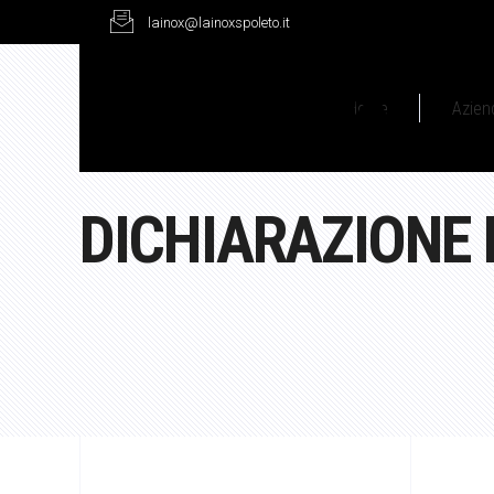
lainox@lainoxspoleto.it
Home
Azien
DICHIARAZIONE 