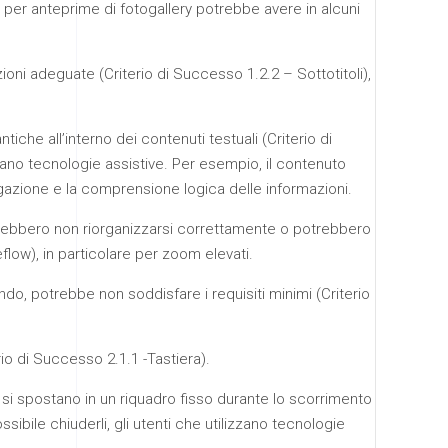
e per anteprime di fotogallery potrebbe avere in alcuni
zioni adeguate (Criterio di Successo 1.2.2 – Sottotitoli),
tiche all’interno dei contenuti testuali (Criterio di
ano tecnologie assistive. Per esempio, il contenuto
igazione e la comprensione logica delle informazioni.
trebbero non riorganizzarsi correttamente o potrebbero
flow), in particolare per zoom elevati.
ondo, potrebbe non soddisfare i requisiti minimi (Criterio
io di Successo 2.1.1 -Tastiera).
si spostano in un riquadro fisso durante lo scorrimento
bile chiuderli, gli utenti che utilizzano tecnologie