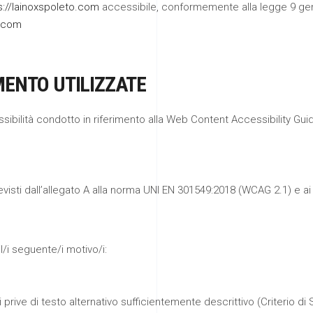
s://lainoxspoleto.com
accessibile, conformemente alla legge 9 genn
o.com
IMENTO UTILIZZATE
ssibilità condotto in riferimento alla Web Content Accessibility Gui
revisti dall’allegato A alla norma UNI EN 301549:2018 (WCAG 2.1) e ai
l/i seguente/i motivo/i:
 prive di testo alternativo sufficientemente descrittivo (Criterio 