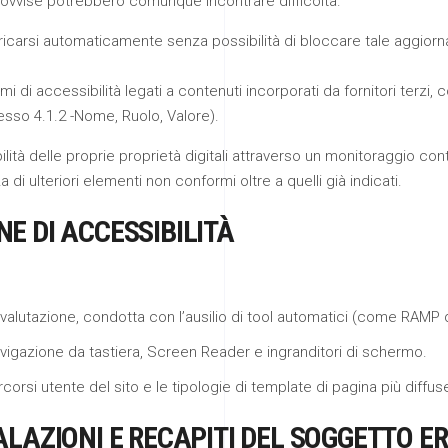
rovvise potrebbero comunque incontrare difficoltà.
ricarsi automaticamente senza possibilità di bloccare tale aggio
 di accessibilità legati a contenuti incorporati da fornitori terzi, co
ccesso 4.1.2 -Nome, Ruolo, Valore).
ità delle proprie proprietà digitali attraverso un monitoraggio conti
di ulteriori elementi non conformi oltre a quelli già indicati.
E DI ACCESSIBILITÀ
tovalutazione, condotta con l’ausilio di tool automatici (come RAMP
navigazione da tastiera, Screen Reader e ingranditori di schermo.
corsi utente del sito e le tipologie di template di pagina più diffus
ALAZIONI E RECAPITI DEL SOGGETTO 