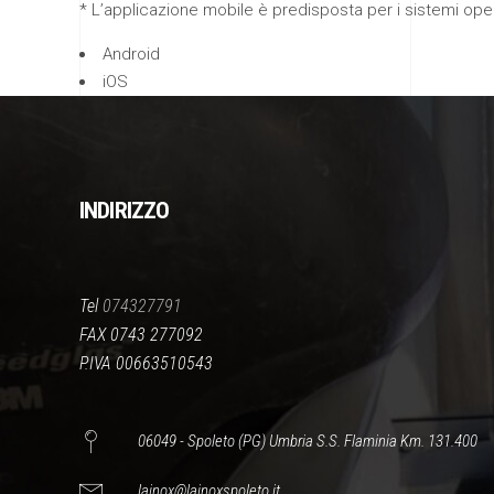
* L’applicazione mobile è predisposta per i sistemi oper
Android
iOS
INDIRIZZO
Tel
074327791
FAX 0743 277092
P.IVA 00663510543
06049 - Spoleto (PG) Umbria S.S. Flaminia Km. 131.400
lainox@lainoxspoleto.it