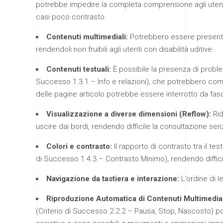
potrebbe impedire la completa comprensione agli utenti c
casi poco contrasto.
Contenuti multimediali:
Potrebbero essere presenti co
rendendoli non fruibili agli utenti con disabilità uditive.
Contenuti testuali:
È possibile la presenza di problemi
Successo 1.3.1 – Info e relazioni), che potrebbero com
delle pagine articolo potrebbe essere interrotto da fasc
Visualizzazione a diverse dimensioni (Reflow):
Rid
uscire dai bordi, rendendo difficile la consultazione se
Colori e contrasto:
Il rapporto di contrasto tra il te
di Successo 1.4.3 – Contrasto Minimo), rendendo difficile 
Navigazione da tastiera e interazione:
L’ordine di l
Riproduzione Automatica di Contenuti Multimedial
(Criterio di Successo 2.2.2 – Pausa, Stop, Nascosto) pos