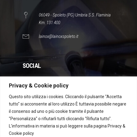
06049 - Spoleto (PG) Umbria S.S. Flaminia
Km. 131.400
lainox@lainoxspoleto.it
SOCIAL
Privacy & Cookie policy
WhatsApp
Instagram
Facebook
YouTube
Questo sito utilizza i cookies. Cliccando il pulsante "Accetta
tutto" si acconsente al loro utilizzo È tuttavia possibile negare
il consenso ad uno o più cookie tramite il pulsante
Dichiarazione di accessibilità
"Personalizza" o rifiutarli tutti cliccando "Rifiuta tutto".
L'informativa in materia si può leggere sulla pagina
Privacy &
Cookie policy