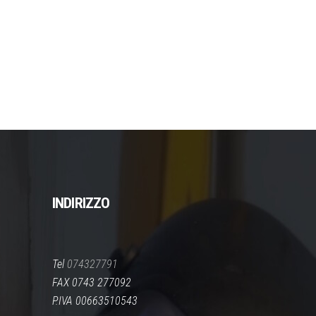
PREZZO:
pagina
DA
del
73,00 €
prodotto
A
96,00 €
INDIRIZZO
Tel
074327791
FAX 0743 277092
P.IVA 00663510543