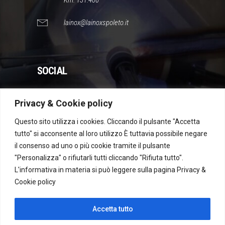
Km. 131.400
lainox@lainoxspoleto.it
SOCIAL
Privacy & Cookie policy
WhatsApp
Instagram
Facebook
YouTube
Questo sito utilizza i cookies. Cliccando il pulsante "Accetta
tutto" si acconsente al loro utilizzo È tuttavia possibile negare
il consenso ad uno o più cookie tramite il pulsante
Dichiarazione di accessibilità
"Personalizza" o rifiutarli tutti cliccando "Rifiuta tutto".
L'informativa in materia si può leggere sulla pagina
Privacy &
Cookie policy
Recesso
Accetta tutto