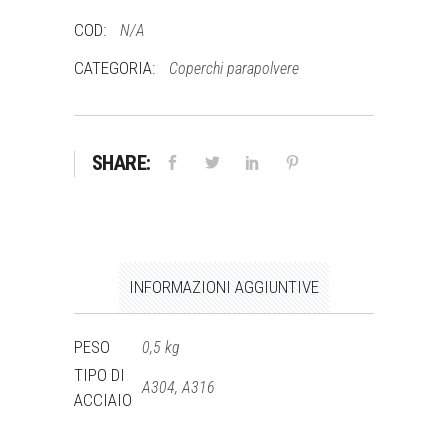
quantità
COD:
N/A
CATEGORIA:
Coperchi parapolvere
SHARE:
INFORMAZIONI AGGIUNTIVE
PESO
0,5 kg
TIPO DI
A304, A316
ACCIAIO