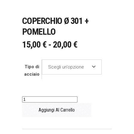
COPERCHIO Ø 301 +
POMELLO
FASCIA
15,00
€
-
20,00
€
DI
PREZZO:
Tipo di
Scegli un'opzione
DA
acciaio
15,00 €
A
20,00 €
Coperchio
Ø
Aggiungi Al Carrello
301
+
pomello