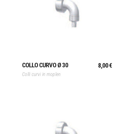
Aggiungi Al Carrello
COLLO CURVO Ø 30
8,00
€
Colli curvi in moplen