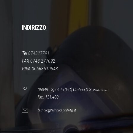
INDIRIZZO
Tel
074327791
FAX 0743 277092
P.IVA 00663510543
06049 - Spoleto (PG) Umbria S.S. Flaminia
Km. 131.400
lainox@lainoxspoleto.it