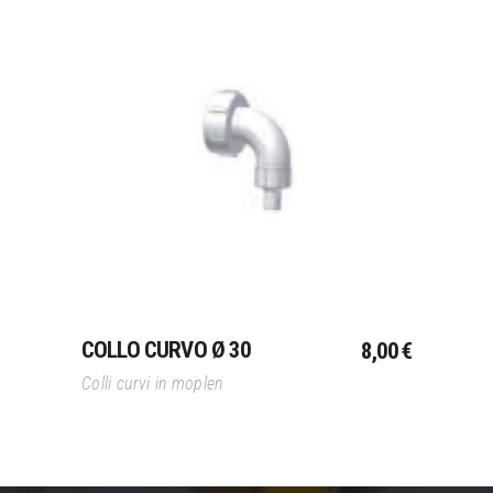
Aggiungi Al Carrello
COLLO CURVO Ø 30
8,00
€
Colli curvi in moplen