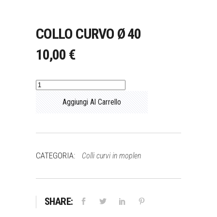
COLLO CURVO Ø 40
10,00
€
Collo
curvo
Aggiungi Al Carrello
Ø
40
quantità
CATEGORIA:
Colli curvi in moplen
SHARE: