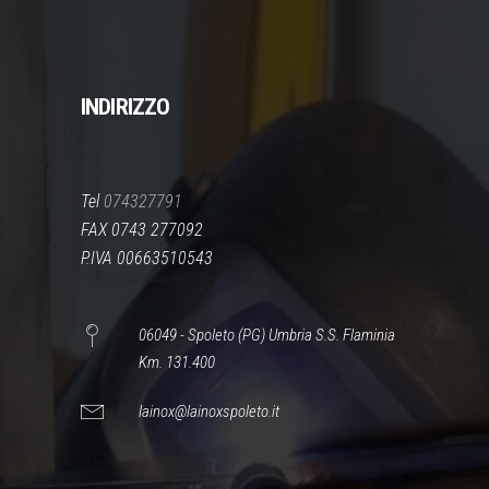
INDIRIZZO
Tel
074327791
FAX 0743 277092
P.IVA 00663510543
06049 - Spoleto (PG) Umbria S.S. Flaminia
Km. 131.400
lainox@lainoxspoleto.it