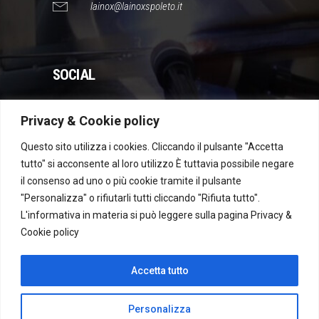
lainox@lainoxspoleto.it
SOCIAL
Privacy & Cookie policy
WhatsApp
Instagram
Facebook
YouTube
Questo sito utilizza i cookies. Cliccando il pulsante "Accetta
tutto" si acconsente al loro utilizzo È tuttavia possibile negare
il consenso ad uno o più cookie tramite il pulsante
Dichiarazione di accessibilità
"Personalizza" o rifiutarli tutti cliccando "Rifiuta tutto".
L'informativa in materia si può leggere sulla pagina
Privacy &
Cookie policy
Recesso
Accetta tutto
Personalizza