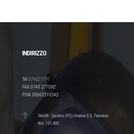
nella
PREZZO:
pagina
DA
del
368,00 €
prodotto
A
444,00 €
INDIRIZZO
Tel
074327791
FAX 0743 277092
P.IVA 00663510543
06049 - Spoleto (PG) Umbria S.S. Flaminia
Km. 131.400