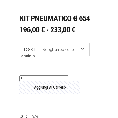
KIT PNEUMATICO Ø 654
FASCIA
196,00
€
-
233,00
€
DI
PREZZO:
Tipo di
Scegli un'opzione
DA
acciaio
196,00 €
A
233,00 €
Kit
pneumatico
Aggiungi Al Carrello
Ø
654
quantità
COD:
N/A