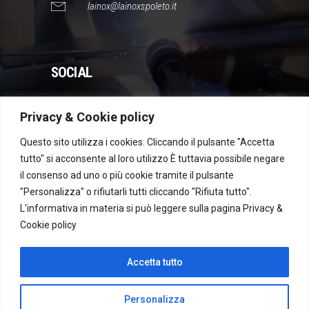
lainox@lainoxspoleto.it
SOCIAL
Privacy & Cookie policy
WhatsApp
Instagram
Facebook
YouTube
Questo sito utilizza i cookies. Cliccando il pulsante "Accetta
tutto" si acconsente al loro utilizzo È tuttavia possibile negare
il consenso ad uno o più cookie tramite il pulsante
Dichiarazione di accessibilità
"Personalizza" o rifiutarli tutti cliccando "Rifiuta tutto".
L'informativa in materia si può leggere sulla pagina
Privacy &
Cookie policy
Recesso
Accetta tutto
Personalizza