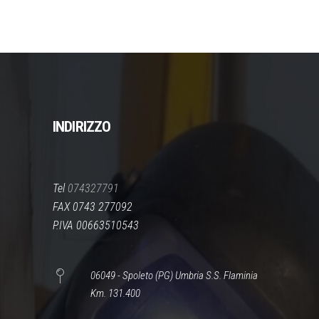
nella
PREZZO:
pagina
DA
del
142,00 €
prodotto
A
164,00 €
INDIRIZZO
Tel
074327791
FAX 0743 277092
P.IVA 00663510543
06049 - Spoleto (PG) Umbria S.S. Flaminia
Km. 131.400