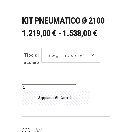
KIT PNEUMATICO Ø 2100
FASCIA
1.219,00
€
-
1.538,00
€
DI
PREZZO:
Tipo di
Scegli un'opzione
DA
acciaio
1.219,00 €
A
1.538,00 €
Kit
pneumatico
Aggiungi Al Carrello
Ø
2100
quantità
COD:
N/A