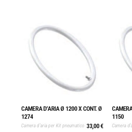
Aggiungi Al Carrello
CAMERA D’ARIA Ø 1200 X CONT. Ø
CAMERA 
1274
1150
33,00
€
Camera d’aria per Kit pneumatico
Camera d’a