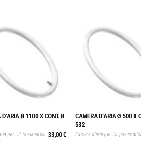
Aggiungi Al Carrello
Aggiungi Al Carrello
D’ARIA Ø 1100 X CONT. Ø
CAMERA D’ARIA Ø 500 X C
532
33,00
€
ria per Kit pneumatico
Camera d’aria per Kit pneumatic