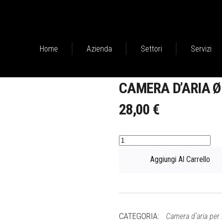
Home
Azienda
Settori
Servizi
CAMERA D’ARIA Ø 
28,00
€
Camera
d’aria
Aggiungi Al Carrello
Ø
800
x
cont.
Ø
CATEGORIA:
Camera d’aria per