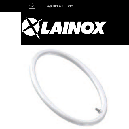
lainox@lainoxspoleto.it