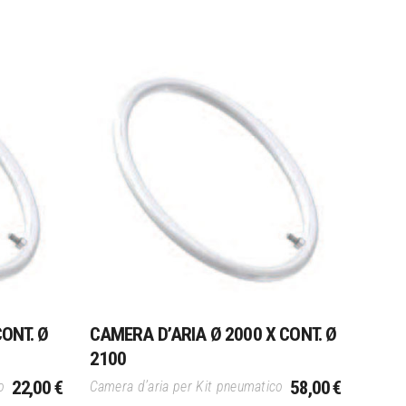
Aggiungi Al Carrello
ONT. Ø
CAMERA D’ARIA Ø 2000 X CONT. Ø
2100
22,00
€
58,00
€
o
Camera d’aria per Kit pneumatico