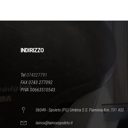
INDIRIZZO
Tel
074327791
FAX 0743 277092
P.IVA 00663510543
06049 - Spoleto (PG) Umbria S.S. Flaminia Km. 131.400
lainox@lainoxspoleto.it