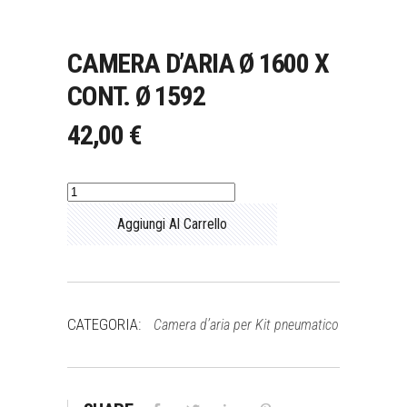
CAMERA D’ARIA Ø 1600 X
CONT. Ø 1592
42,00
€
Camera
d’aria
Aggiungi Al Carrello
Ø
1600
x
cont.
CATEGORIA:
Camera d’aria per Kit pneumatico
Ø
1592
quantità