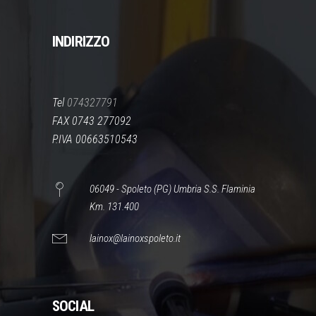
INDIRIZZO
Tel
074327791
FAX 0743 277092
P.IVA 00663510543
06049 - Spoleto (PG) Umbria S.S. Flaminia
Km. 131.400
lainox@lainoxspoleto.it
SOCIAL