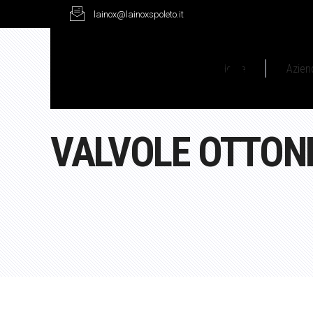
lainox@lainoxspoleto.it
Home
Azien
VALVOLE OTTON