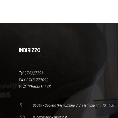
INDIRIZZO
Tel
074327791
FAX 0743 277092
P.IVA 00663510543
06049 - Spoleto (PG) Umbria S.S. Flaminia Km. 131.400
lainox@lainoxspoleto.it