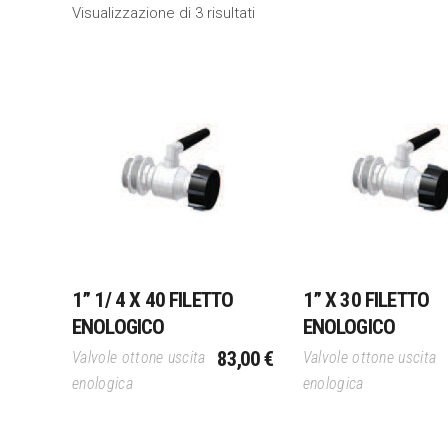
Visualizzazione di 3 risultati
Aggiungi Al Carrello
Aggiungi Al Carrel
1” 1/ 4 X 40 FILETTO
1” X 30 FILETTO
ENOLOGICO
ENOLOGICO
83,00
€
Valvole ottone uscita
Valvole ottone uscita
enologica
enologica