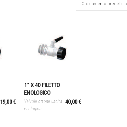
Ordinamento predefinit
lo
Aggiungi Al Carrello
1” X 40 FILETTO
ENOLOGICO
19,00
€
40,00
€
Valvole ottone uscita
enologica