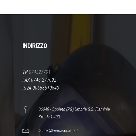
INDIRIZZO
Tel
074327791
FAX 0743 277092
P.IVA 00663510543
06049 - Spoleto (PG) Umbria S.S. Flaminia
Km. 131.400
lainox@lainoxspoleto.it