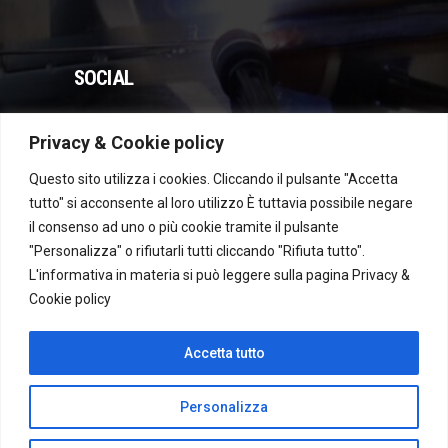
SOCIAL
Privacy & Cookie policy
WhatsApp
Instagram
Facebook
YouTube
Questo sito utilizza i cookies. Cliccando il pulsante "Accetta
tutto" si acconsente al loro utilizzo È tuttavia possibile negare
il consenso ad uno o più cookie tramite il pulsante
Dichiarazione di accessibilità
"Personalizza" o rifiutarli tutti cliccando "Rifiuta tutto".
L'informativa in materia si può leggere sulla pagina
Privacy &
Cookie policy
Recesso
Accetta tutto
Personalizza