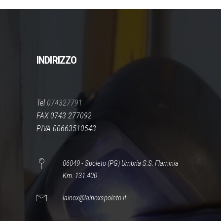
INDIRIZZO
Tel
074327791
FAX 0743 277092
P.IVA 00663510543
06049 - Spoleto (PG) Umbria S.S. Flaminia
Km. 131.400
lainox@lainoxspoleto.it