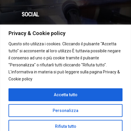
SOCIAL
Privacy & Cookie policy
WhatsApp
Instagram
Facebook
YouTube
Questo sito utilizza i cookies. Cliccando il pulsante "Accetta
tutto" si acconsente al loro utilizzo È tuttavia possibile negare
il consenso ad uno o più cookie tramite il pulsante
Dichiarazione di accessibilità
"Personalizza" o rifiutarli tutti cliccando "Rifiuta tutto".
L'informativa in materia si può leggere sulla pagina
Privacy &
Cookie policy
Recesso
Accetta tutto
Personalizza
Rifiuta tutto