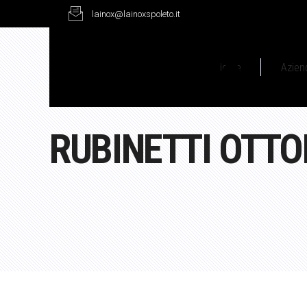
lainox@lainoxspoleto.it
Home
Azien
RUBINETTI OTTO