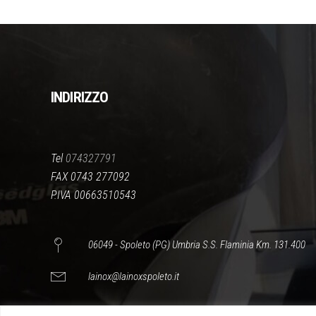
INDIRIZZO
Tel
074327791
FAX 0743 277092
P.IVA 00663510543
06049 - Spoleto (PG) Umbria S.S. Flaminia Km. 131.400
lainox@lainoxspoleto.it