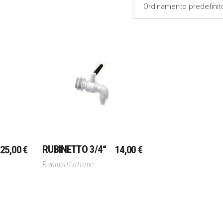
Ordinamento predefinit
lo
Aggiungi Al Carrello
RUBINETTO 3/4“
25,00
€
14,00
€
Rubinetti ottone