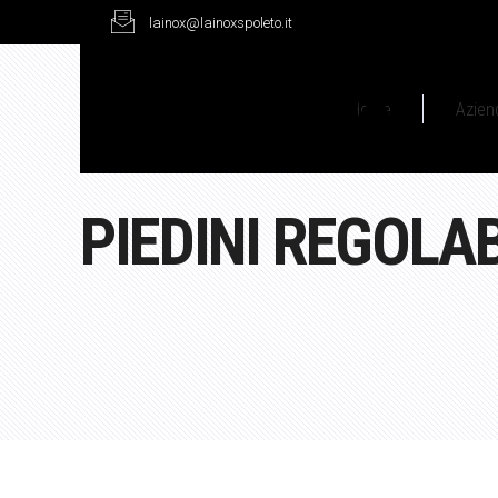
lainox@lainoxspoleto.it
Home
Azien
PIEDINI REGOLAB