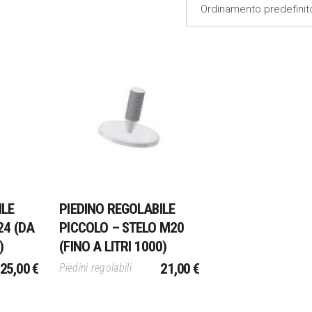
Ordinamento predefinit
lo
Aggiungi Al Carrello
ILE
PIEDINO REGOLABILE
24 (DA
PICCOLO – STELO M20
)
(FINO A LITRI 1000)
25,00
€
21,00
€
Piedini regolabili