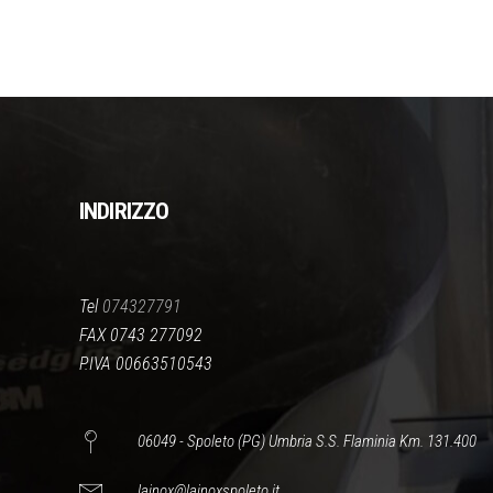
INDIRIZZO
Tel
074327791
FAX 0743 277092
P.IVA 00663510543
06049 - Spoleto (PG) Umbria S.S. Flaminia Km. 131.400
lainox@lainoxspoleto.it