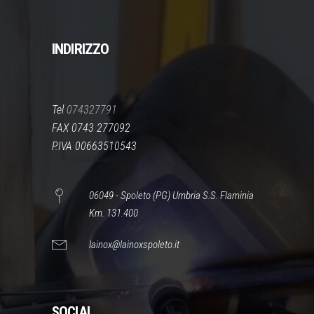
INDIRIZZO
Tel
074327791
FAX 0743 277092
P.IVA 00663510543
06049 - Spoleto (PG) Umbria S.S. Flaminia
Km. 131.400
lainox@lainoxspoleto.it
SOCIAL