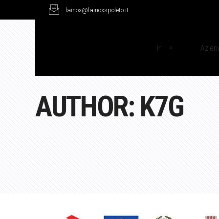
lainox@lainoxspoleto.it
Home
Azien
AUTHOR: K7G