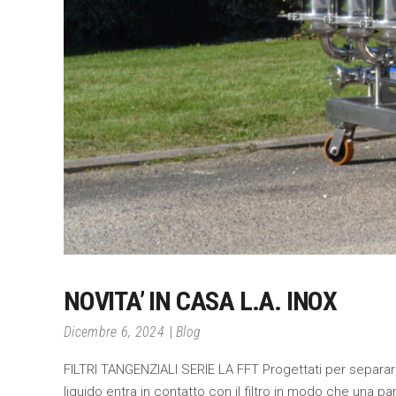
NOVITA’ IN CASA L.A. INOX
Dicembre 6, 2024
Blog
FILTRI TANGENZIALI SERIE LA FFT Progettati per separare s
liquido entra in contatto con il filtro in modo che una p