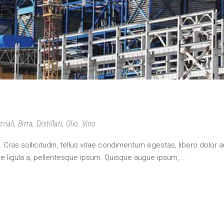
riali
,
Birra
,
Distillati
,
Olio
,
Vino
 Cras sollicitudin, tellus vitae condimentum egestas, libero dolor a
que ligula a, pellentesque ipsum. Quisque augue ipsum,