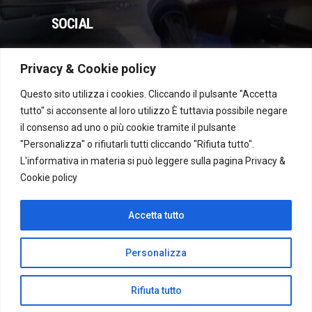
SOCIAL
Privacy & Cookie policy
WhatsApp
Instagram
Facebook
YouTube
Questo sito utilizza i cookies. Cliccando il pulsante "Accetta
tutto" si acconsente al loro utilizzo È tuttavia possibile negare
il consenso ad uno o più cookie tramite il pulsante
Dichiarazione di accessibilità
"Personalizza" o rifiutarli tutti cliccando "Rifiuta tutto".
L'informativa in materia si può leggere sulla pagina
Privacy &
Cookie policy
Recesso
Accetta tutto
Personalizza
Rifiuta tutto