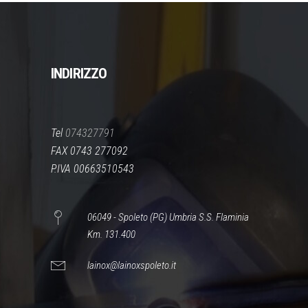
INDIRIZZO
Tel
074327791
FAX 0743 277092
P.IVA 00663510543
06049 - Spoleto (PG) Umbria S.S. Flaminia
Km. 131.400
lainox@lainoxspoleto.it