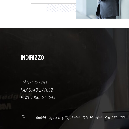
INDIRIZZO
Tel
074327791
FAX 0743 277092
P.IVA 00663510543
06049 - Spoleto (PG) Umbria S.S. Flaminia Km. 131.400