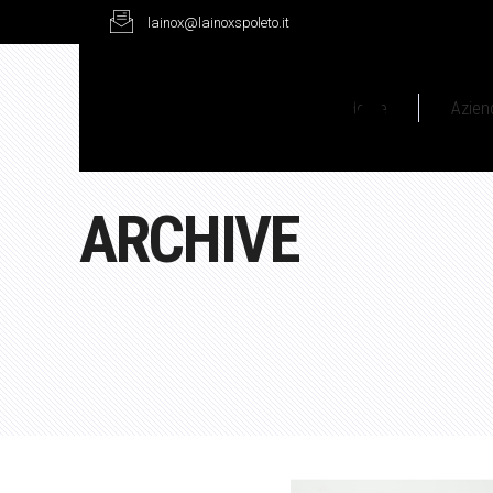
lainox@lainoxspoleto.it
Home
Azien
ARCHIVE