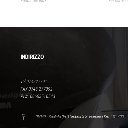
Piedistalli inox
Piedistalli 
INDIRIZZO
Tel
074327791
FAX 0743 277092
P.IVA 00663510543
06049 - Spoleto (PG) Umbria S.S. Flaminia Km. 131.400