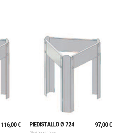
Aggiungi Al Carrello
PIEDISTALLO Ø 724
116,00
€
97,00
€