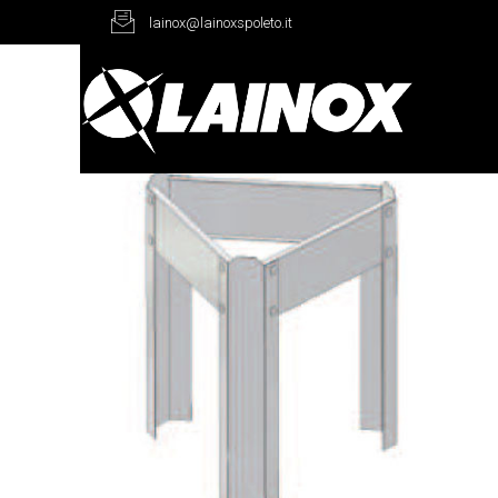
lainox@lainoxspoleto.it