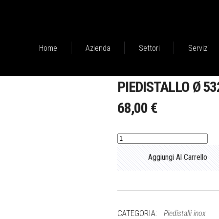
Home
Azienda
Settori
Servizi
PIEDISTALLO Ø 53
68,00
€
Piedistallo
Ø
Aggiungi Al Carrello
532
quantità
CATEGORIA:
Piedistalli inox