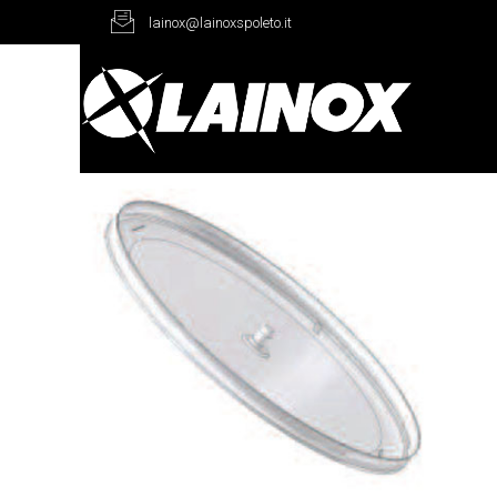
lainox@lainoxspoleto.it