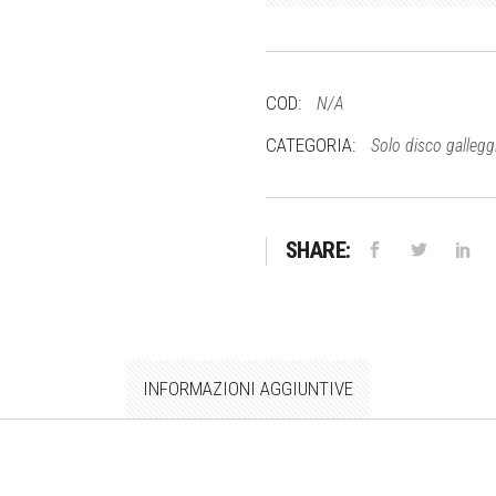
Ø
724
quantità
COD:
N/A
CATEGORIA:
Solo disco galleg
SHARE:
INFORMAZIONI AGGIUNTIVE