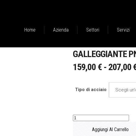
Home
Azienda
Settori
Servizi
GALLEGGIANTE P
159,00
€
-
207,00
Tipo di acciaio
Scegli un
Galleggiante
pneumatico
Aggiungi Al Carrello
per