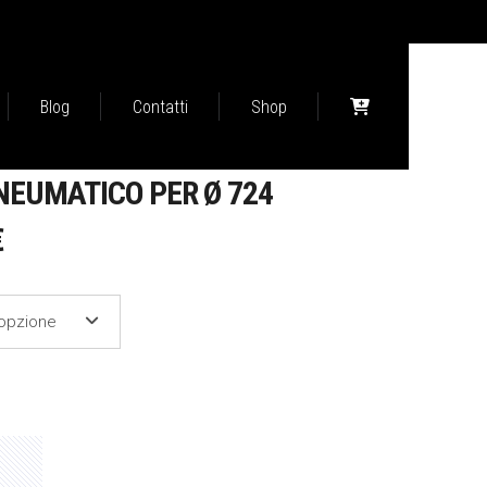
Blog
Contatti
Shop
NEUMATICO PER Ø 724
FASCIA
€
DI
PREZZO:
'opzione
DA
159,00 €
A
207,00 €