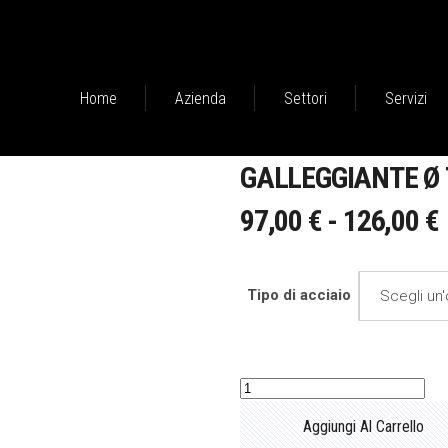
Home
Azienda
Settori
Servizi
GALLEGGIANTE Ø 
97,00
€
-
126,00
€
Tipo di acciaio
Scegli un
Galleggiante
Ø
Aggiungi Al Carrello
724