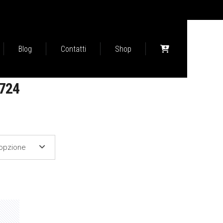
Blog
Contatti
Shop
724
FASCIA
DI
PREZZO:
'opzione
DA
97,00 €
A
126,00 €