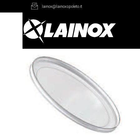
lainox@lainoxspoleto.it