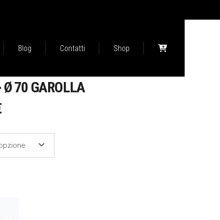
Blog
Contatti
Shop
> Ø 70 GAROLLA
FASCIA
€
DI
PREZZO:
'opzione
DA
306,00 €
A
467,00 €