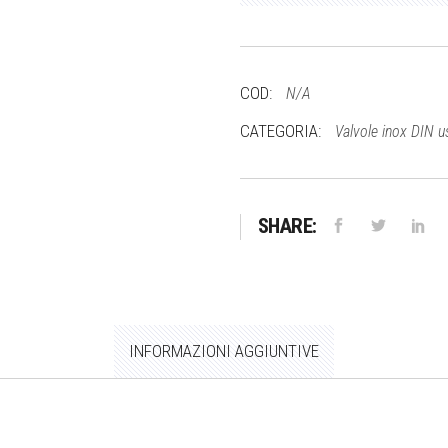
>
Ø
70
garolla
COD:
N/A
quantità
CATEGORIA:
Valvole inox DIN us
SHARE:
INFORMAZIONI AGGIUNTIVE