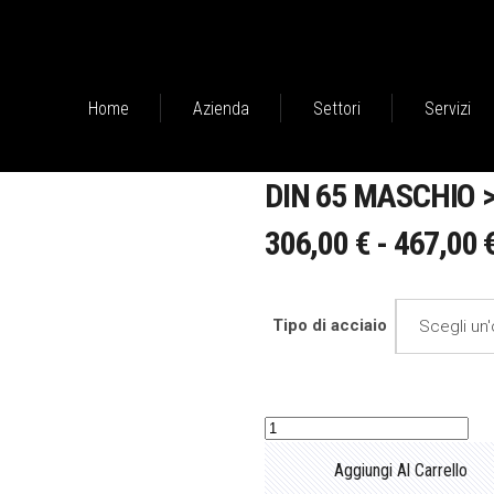
Home
Azienda
Settori
Servizi
DIN 65 MASCHIO 
306,00
€
-
467,00
Tipo di acciaio
Scegli un
DIN
65
Aggiungi Al Carrello
maschio