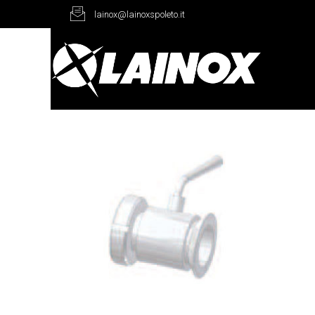
lainox@lainoxspoleto.it