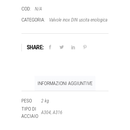
50
COD:
N/A
filetto
quantità
CATEGORIA:
Valvole inox DIN uscita enologica
SHARE:
INFORMAZIONI AGGIUNTIVE
PESO
2 kg
TIPO DI
A304, A316
ACCIAIO