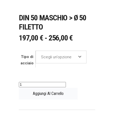
DIN 50 MASCHIO > Ø 50
FILETTO
FASCIA
197,00
€
-
256,00
€
DI
PREZZO:
Tipo di
Scegli un'opzione
DA
acciaio
197,00 €
A
256,00 €
DIN
50
Aggiungi Al Carrello
maschio
>
Ø