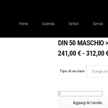
Home
Azienda
Settori
Servizi
DIN 50 MASCHIO 
241,00
€
-
312,00
Tipo di acciaio
Scegli un
DIN
50
Aggiungi Al Carrello
maschio