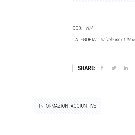
>
DIN
50
femmina
COD:
N/A
quantità
CATEGORIA:
Valvole inox DIN u
SHARE:
INFORMAZIONI AGGIUNTIVE