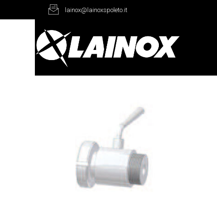
lainox@lainoxspoleto.it