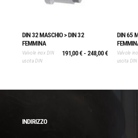
più
varianti.
Le
opzioni
DIN 32 MASCHIO > DIN 32
DIN 65 
possono
FEMMINA
FEMMIN
essere
FASCIA
scelte
191,00
€
-
248,00
€
Valvole inox DIN
Valvole in
DI
nella
uscita DIN
uscita DIN
PREZZO:
pagina
DA
del
191,00 €
prodotto
A
248,00 €
INDIRIZZO