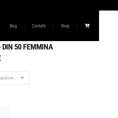
Blog
Contatti
Shop
> DIN 50 FEMMINA
FASCIA
€
DI
PREZZO:
'opzione
DA
241,00 €
A
312,00 €